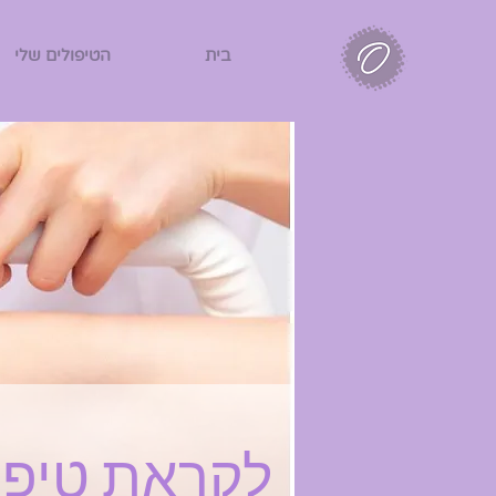
בית
הטיפולים שלי
לקראת טיפו